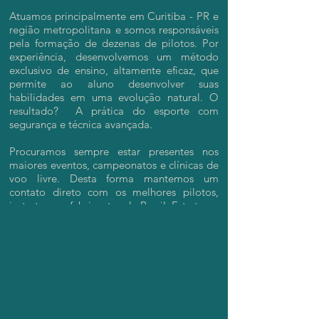
Atuamos principalmente em Curitiba - PR e
região metropolitana e somos responsáveis
pela formação de dezenas de pilotos.
Por
experiência, desenvolvemos um método
exclusivo de ensino, altamente eficaz, que
permite ao aluno desenvolver suas
habilidades em uma evolução natural. O
resultado? A prática do esporte com
segurança e técnica avançada.
Procuramos sempre estar presentes nos
maiores eventos, campeonatos e clínicas de
voo livre. Desta forma mantemos um
contato direto com os melhores pilotos,
instrutores e fabricantes do Brasil. Esta troca
constante de experiência, é o que
possibilita que a VORTEX PARAGLIDING se
mantenha sempre atualizada, e ofereça o
que há de melhor para seus alunos e
clientes.