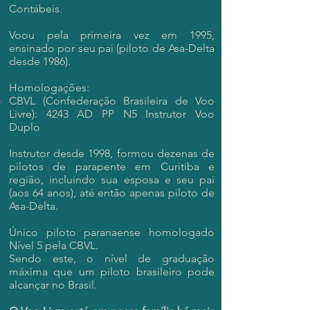
Contábeis.
Voou pela primeira vez em 1995,
ensinado por seu pai (piloto de Asa-Delta
desde 1986).
Homologações:​
CBVL (Confederação Brasileira de Voo
Livre): 4243 AD PP N5 Instrutor Voo
Duplo
Instrutor desde 1998, formou dezenas de
pilotos de parapente em Curitiba e
região, incluindo sua esposa e seu pai
(aos 64 anos), até então apenas piloto de
Asa-Delta.
Único piloto paranaense homologado
Nível 5 pela CBVL.
Sendo este, o nível de graduação
máxima que um piloto brasileiro pode
alcançar no Brasil.