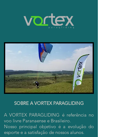
SOBRE A VORTEX PARAGLIDING
A VORTEX PARAGLIDING é referência no
voo livre Paranaense e Brasileiro.
Nosso principal objetivo é a evolução do
esporte e a satisfação de nossos alunos.