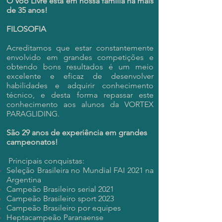
O Voo Livre está em nossa família há mais
de 35 anos!
FILOSOFIA
Acreditamos que estar constantemente
envolvido em grandes competições e
obtendo bons resultados é um meio
excelente e eficaz de desenvolver
habilidades e adquirir conhecimento
técnico, e desta forma repassar este
conhecimento aos alunos da VORTEX
PARAGLIDING.
São 29 anos de experiência em grandes
campeonatos!
Principais conquistas:
Seleção Brasileira no Mundial FAI 2021 na
Argentina
Campeão Brasileiro serial 2021
Campeão Brasileiro sport 2023
Campeão Brasileiro por equipes
Heptacampeão Paranaense