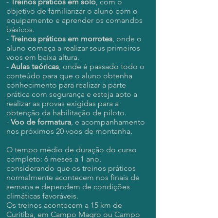
-
Treinos práticos em solo
, com o
objetivo de familiarizar o aluno com o
equipamento e aprender os comandos
básicos.
-
Treinos práticos em morrotes
, onde o
aluno começa a realizar seus primeiros
voos em baixa altura.
-
Aulas teóricas
, onde é passado todo o
conteúdo para que o aluno obtenha
conhecimento para realizar a parte
prática com segurança e esteja apto a
realizar as provas exigidas para a
obtenção da habilitação de piloto.
-
Voo de formatura
, e acompanhamento
nos próximos 20 voos de montanha.
O tempo médio de duração do curso
completo: 6 meses a 1 ano,
considerando que os treinos práticos
normalmente acontecem nos finais de
semana e dependem de condições
climáticas favoráveis.
Os treinos acontecem a 15 km de
Curitiba, em Campo Magro ou Campo