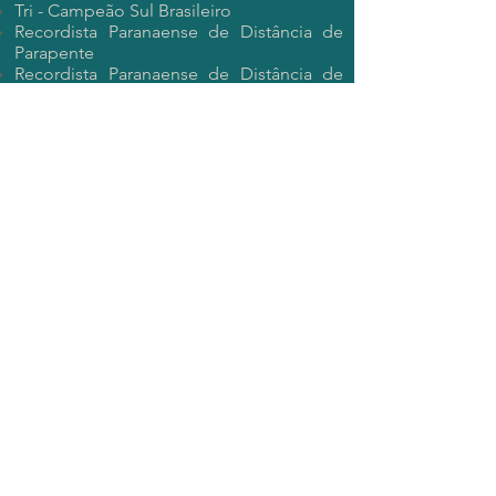
Tri - Campeão Sul Brasileiro
Recordista Paranaense de Distância de
Parapente
Recordista Paranaense de Distância de
Asa Delta
Destacam-se grandes feitos como:
Top 10 do Ranking Brasileiro por mais de
10 anos consecutivos
Palestrante do ENPI 2022 com o tema
“Revisão e manutenção de
equipamentos
Piloto de competição e testes da fábrica
de parapentes Sol Paragliders
Primeiro paranaense a qualificar-se para
uma etapa da Copa do Mundo de
Parapente (PWC)
Palestrante da clínica “Técnicas de
competição” para pilotos e instrutores
pela ABP
Diretor Técnico da FVLP (Federação de
Voo Livre Paranaense)
Presidente da Federação Paranaense de
Voo Livre