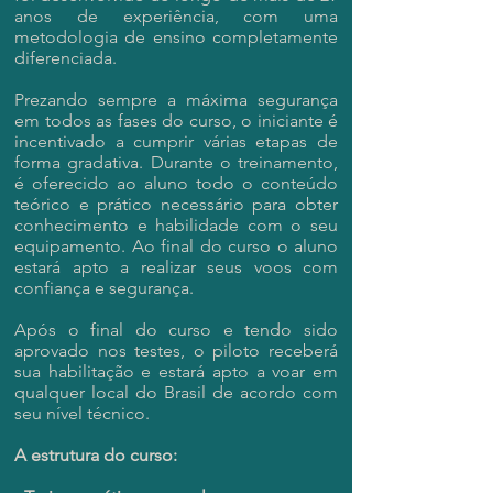
anos de experiência, com uma
metodologia de ensino completamente
diferenciada.
Prezando sempre a máxima segurança
em todos as fases do curso, o iniciante é
incentivado a cumprir várias etapas de
forma gradativa. Durante o treinamento,
é oferecido ao aluno todo o conteúdo
teórico e prático necessário para obter
conhecimento e habilidade com o seu
equipamento. Ao final do curso o aluno
estará apto a realizar seus voos com
confiança e segurança.
Após o final do curso e tendo sido
aprovado nos testes, o piloto receberá
sua habilitação e estará apto a voar em
qualquer local do Brasil de acordo com
seu nível técnico.
A estrutura do curso: