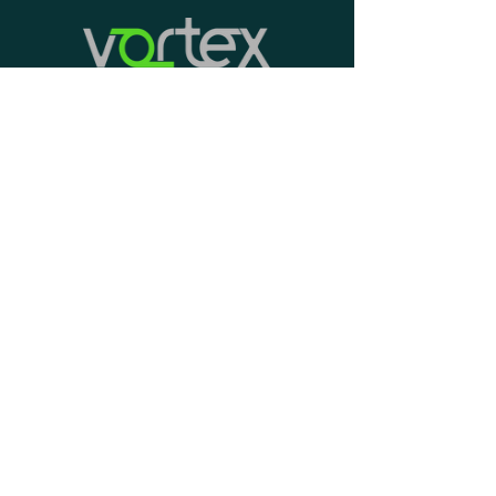
Venha realizar uma aula
experimental grátis e tirar todas as
suas dúvidas!
Whatsapp
(41) 98415 0151
ronnie.koerich@gmail.com
Curitiba - PR